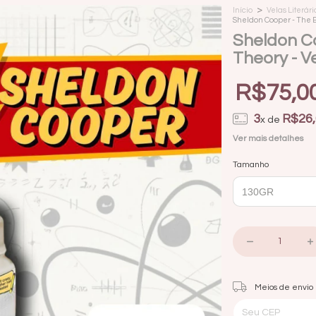
>
Início
Velas Literári
Sheldon Cooper - The B
Sheldon C
Theory - Ve
R$75,0
3
R$26,
x de
Ver mais detalhes
Tamanho
Entregas para o CEP:
Meios de envio