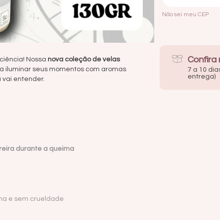
Não sei meu CEP
Confira
ciência! Nossa
nova coleção de velas
a iluminar seus momentos com aromas
7 a 10 dia
entrega)
ã vai entender.
areira durante a queima
ina e sem crueldade