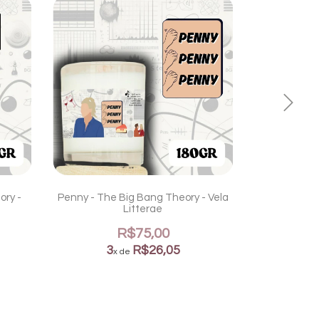
ory -
Penny - The Big Bang Theory - Vela
Sarcasm - 
Litterae
V
R$75,00
3
R$26,05
3
x de