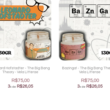
rd Hofstadter - The Big Bang
Bazinga! - The Big Bang The
Theory - Vela Litterae
Vela Litterae
R$75,00
R$75,00
3
R$26,05
3
R$26,05
x de
x de