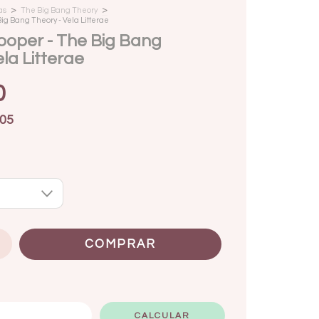
>
>
as
The Big Bang Theory
ig Bang Theory - Vela Litterae
ooper - The Big Bang
la Litterae
0
05
ALTERAR CEP
CALCULAR