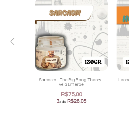
heory - Vela
Sarcasm - The Big Bang Theory -
Leona
Vela Litterae
0
R$75,00
05
3
R$26,05
x de