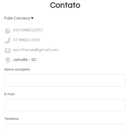
Contato
Fale Conosco ♥
5547996222557
47 99622.2557
sac.litterae@gmail.com
Joinville - SC
Nome completo
E-mail
Telefone