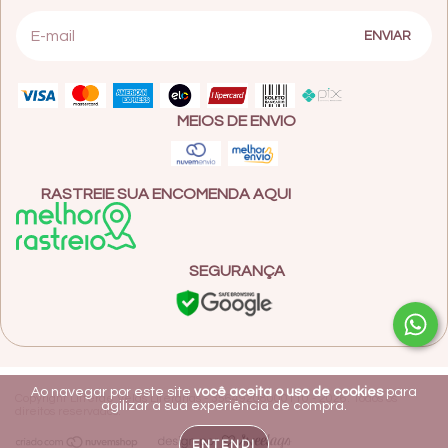
MEIOS DE ENVIO
RASTREIE SUA ENCOMENDA AQUI
SEGURANÇA
Ao navegar por este site
você aceita o uso de cookies
para
Copyright Litterae Velas Literárias - 35649208000110 - 2026. Todos os
agilizar a sua experiência de compra.
direitos reservados.
ENTENDI