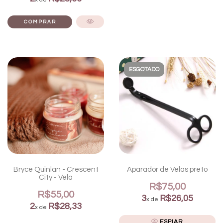
ESGOTADO
Bryce Quinlan - Crescent
Aparador de Velas preto
City - Vela
R$75,00
R$55,00
3
R$26,05
x de
2
R$28,33
x de
ESPIAR