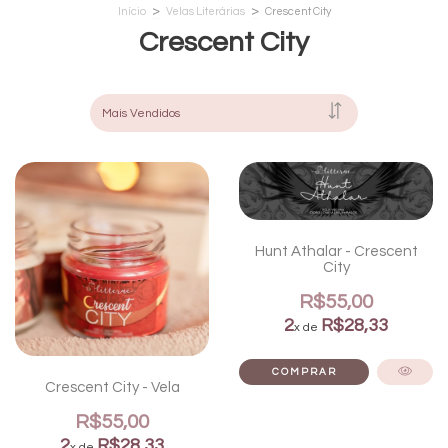
>
>
Início
Velas Literárias
Crescent City
Crescent City
Hunt Athalar - Crescent
City
R$55,00
2
R$28,33
x de
Crescent City - Vela
R$55,00
2
R$28,33
x de