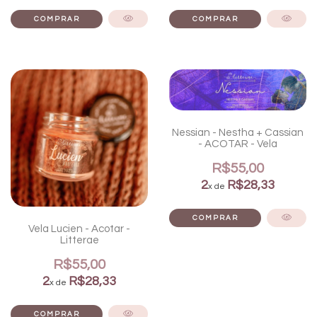
Nessian - Nestha + Cassian
- ACOTAR - Vela
R$55,00
2
R$28,33
x de
Vela Lucien - Acotar -
Litterae
R$55,00
2
R$28,33
x de