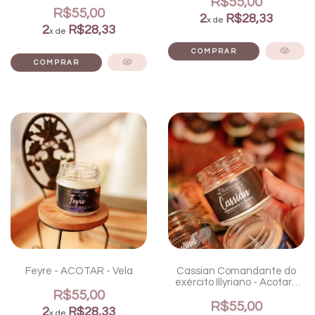
R$55,00
R$55,00
2
R$28,33
x de
2
R$28,33
x de
Feyre - ACOTAR - Vela
Cassian Comandante do
exército Illyriano - Acotar -
R$55,00
Vela
R$55,00
2
R$28,33
x de