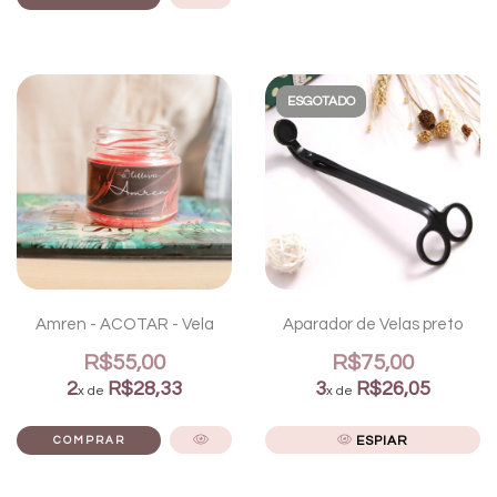
ESGOTADO
Amren - ACOTAR - Vela
Aparador de Velas preto
R$55,00
R$75,00
2
R$28,33
3
R$26,05
x de
x de
ESPIAR