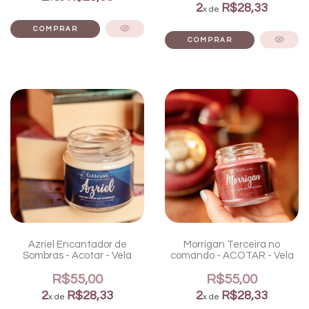
2
R$28,33
x de
Azriel Encantador de
Morrigan Terceira no
Sombras - Acotar - Vela
comando - ACOTAR - Vela
R$55,00
R$55,00
2
R$28,33
2
R$28,33
x de
x de