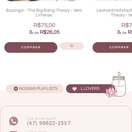
Bazinga! - The Big Bang Theory - Vela
Leonard Hofstadt
Litterae
Theory - Ve
R$75,00
R$7
3
R$26,05
3
R
x de
x de
COMPRAR
COMPRAR
VIA WHATSAPP
(47) 99622-2557