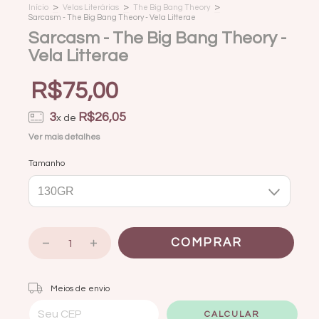
>
>
>
Início
Velas Literárias
The Big Bang Theory
Sarcasm - The Big Bang Theory - Vela Litterae
Sarcasm - The Big Bang Theory -
Vela Litterae
R$75,00
3
R$26,05
x de
Ver mais detalhes
Tamanho
Entregas para o CEP:
ALTERAR CEP
Meios de envio
CALCULAR