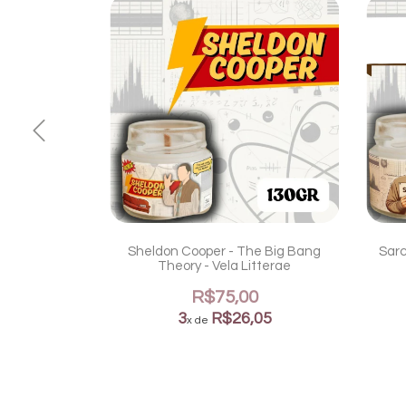
heory - Vela
Sheldon Cooper - The Big Bang
Sarc
Theory - Vela Litterae
0
R$75,00
05
3
R$26,05
x de