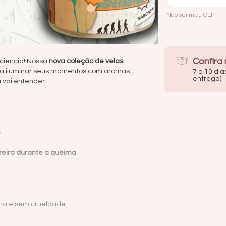
Não sei meu CEP
Confira
ciência! Nossa
nova coleção de velas
a iluminar seus momentos com aromas
7 a 10 dia
entrega)
ã vai entender.
areira durante a queima
ina e sem crueldade