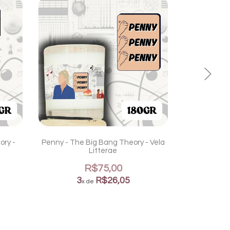
ory -
Penny - The Big Bang Theory - Vela
Sheldon C
Litterae
Theor
R$75,00
3
R$26,05
3
x de