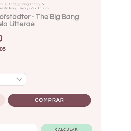
>
>
as
The Big Bang Theory
he Big Bang Theory - Vela Litterae
fstadter - The Big Bang
la Litterae
0
05
ALTERAR CEP
CALCULAR