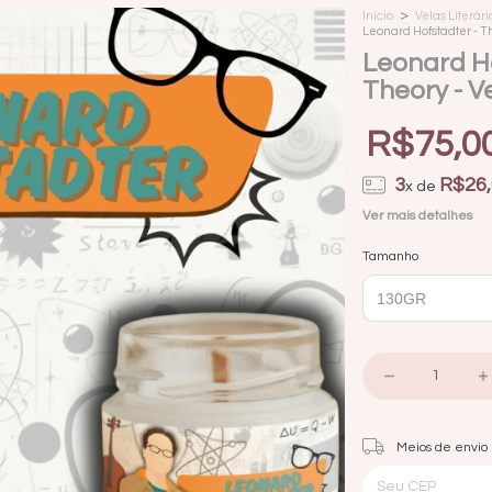
>
Início
Velas Literári
Leonard Hofstadter - T
Leonard Ho
Theory - Ve
R$75,0
3
R$26,
x de
Ver mais detalhes
Tamanho
Entregas para o CEP:
Meios de envio