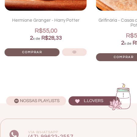
Hermione Granger - Harry Potter
Grifinória - Casas 
Pot
R$55,00
R$5
2
R$28,33
x de
2
R
x de
VIA WHATSAPP
(47) 99622-2557