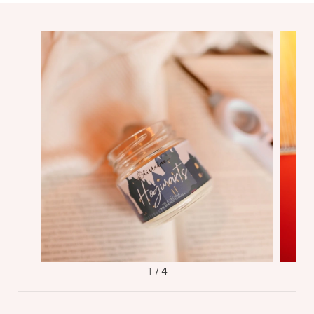
1
/
4