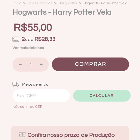
>
>
>
Início
Velas Literárias
Harry Potter
Hogwarts - Harry Potter Vela
Hogwarts - Harry Potter Vela
R$55,00
2
R$28,33
x de
Ver mais detalhes
Entregas para o CEP:
ALTERAR CEP
Meios de envio
CALCULAR
Não sei meu CEP
Confira nosso prazo de Produção