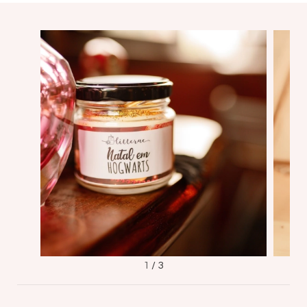
1
/
3