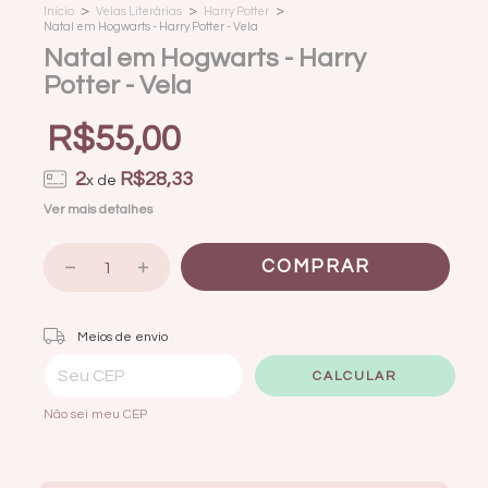
>
>
>
Início
Velas Literárias
Harry Potter
Natal em Hogwarts - Harry Potter - Vela
Natal em Hogwarts - Harry
Potter - Vela
R$55,00
2
R$28,33
x de
Ver mais detalhes
Entregas para o CEP:
ALTERAR CEP
Meios de envio
CALCULAR
Não sei meu CEP