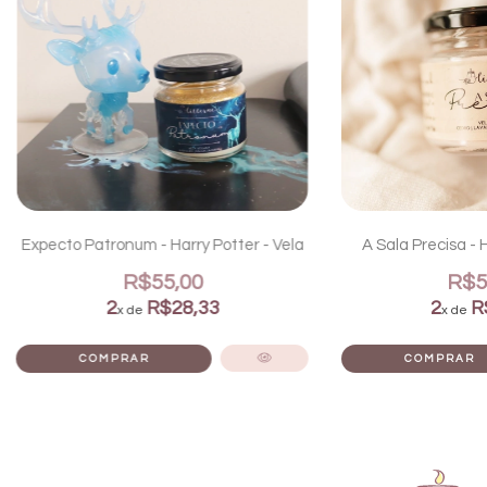
Expecto Patronum - Harry Potter - Vela
A Sala Precisa - H
R$55,00
R$5
2
R$28,33
2
R
x de
x de