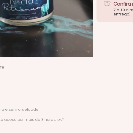
Confira
7 a 10 dia
entrega)
nte
ina e sem crueldade
e acesa por mais de 3 horas, ok?