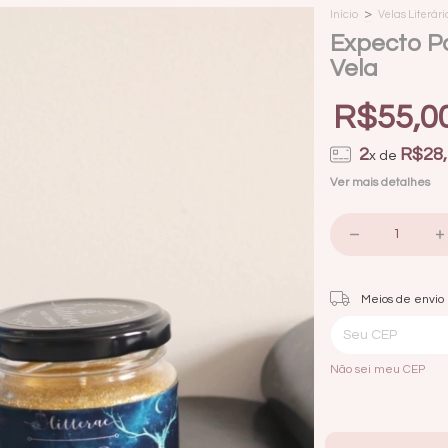
>
Início
Velas Literári
Expecto Pa
Vela
R$55,0
2
R$28,
x de
Ver mais detalhes
Entregas para o CEP:
Meios de envio
Não sei meu CEP