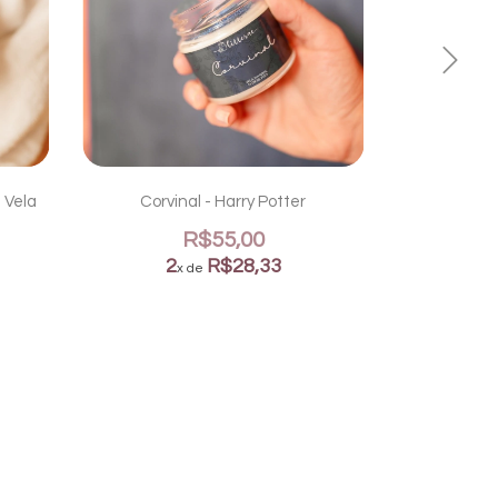
- Vela
Corvinal - Harry Potter
Cabana de H
R$55,00
2
R$28,33
x de
2