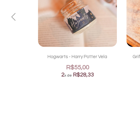
ry Potter
0
33
Hogwarts - Harry Potter Vela
Gri
R$55,00
2
R$28,33
x de