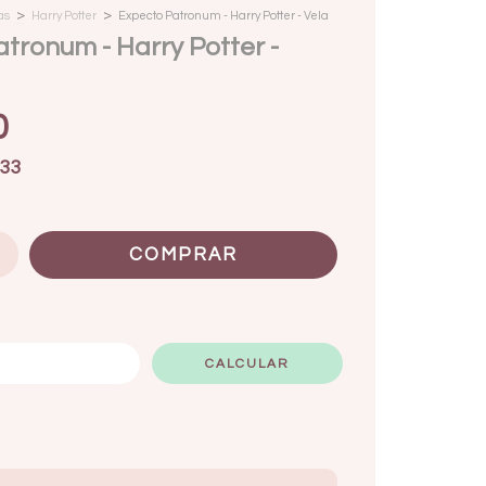
>
>
as
Harry Potter
Expecto Patronum - Harry Potter - Vela
tronum - Harry Potter -
0
33
ALTERAR CEP
CALCULAR