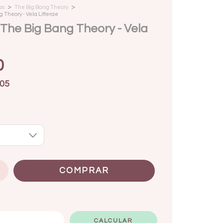
>
>
as
The Big Bang Theory
 Theory - Vela Litterae
The Big Bang Theory - Vela
0
05
ALTERAR CEP
CALCULAR