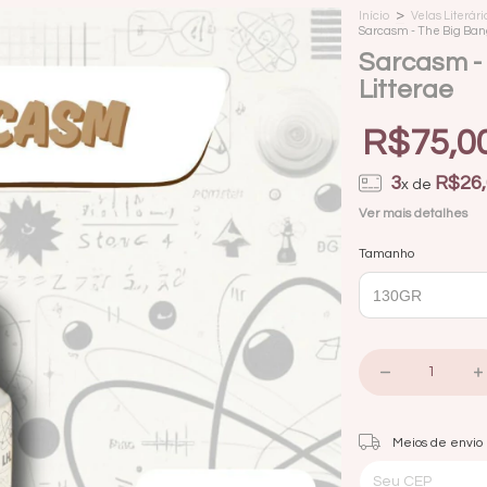
>
Início
Velas Literári
Sarcasm - The Big Bang
Sarcasm - 
Litterae
R$75,0
3
R$26,
x de
Ver mais detalhes
Tamanho
Entregas para o CEP:
Meios de envio