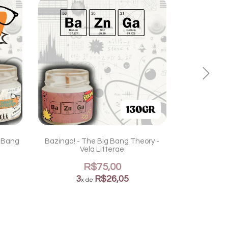
g Bang
Bazinga! - The Big Bang Theory -
Penny - The
Vela Litterae
R$75,00
3
R$26,05
3
x de