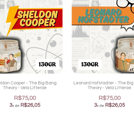
ldon Cooper - The Big Bang
Leonard Hofstadter - The Bi
Theory - Vela Litterae
Theory - Vela Litterae
R$75,00
R$75,00
3
R$26,05
3
R$26,05
x de
x de