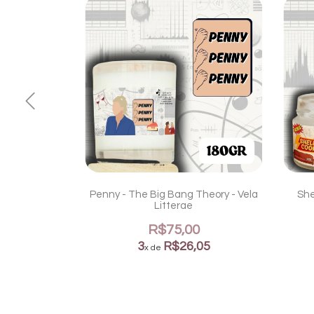
ng Theory -
Penny - The Big Bang Theory - Vela
She
ae
Litterae
0
R$75,00
05
3
R$26,05
x de