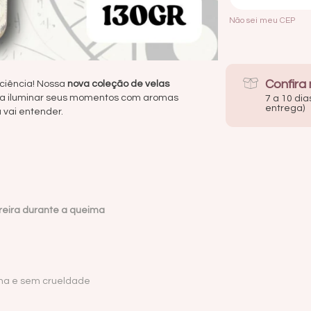
Não sei meu CEP
Confira
ciência! Nossa
nova coleção de velas
a iluminar seus momentos com aromas
7 a 10 dia
entrega)
ã vai entender.
areira durante a queima
ina e sem crueldade