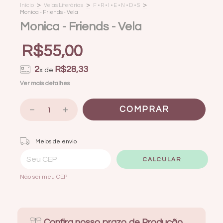
>
>
>
Início
Velas Literárias
F • R • I • E • N • D • S
Monica - Friends - Vela
Monica - Friends - Vela
R$55,00
2
R$28,33
x de
Ver mais detalhes
Entregas para o CEP:
ALTERAR CEP
Meios de envio
CALCULAR
Não sei meu CEP
Confira nosso prazo de Produção