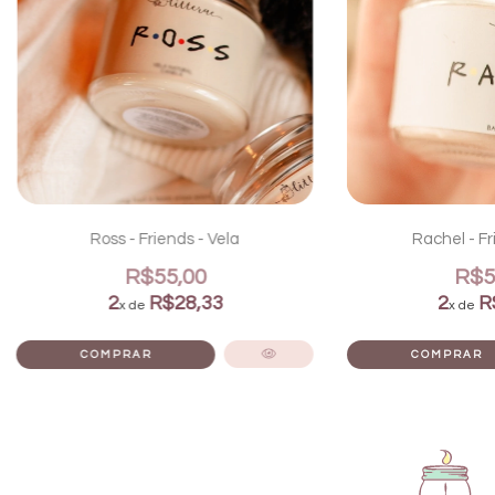
Ross - Friends - Vela
Rachel - Fr
R$55,00
R$5
2
R$28,33
2
R
x de
x de