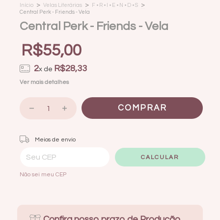
>
>
>
Início
Velas Literárias
F • R • I • E • N • D • S
Central Perk - Friends - Vela
Central Perk - Friends - Vela
R$55,00
2
R$28,33
x de
Ver mais detalhes
Entregas para o CEP:
ALTERAR CEP
Meios de envio
CALCULAR
Não sei meu CEP
Confira nosso prazo de Produção