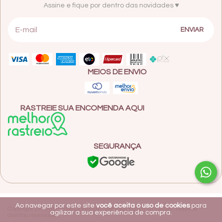
Assine e fique por dentro das novidades ♥
MEIOS DE ENVIO
RASTREIE SUA ENCOMENDA AQUI
SEGURANÇA
Ao navegar por este site
você aceita o uso de cookies
para
Copyright Litterae Velas Literárias - 35649208000110 - 2026. Todos os
agilizar a sua experiência de compra.
direitos reservados.