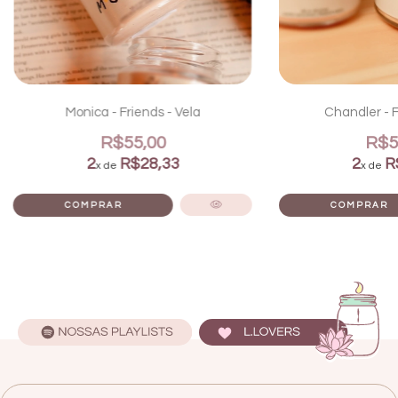
Monica - Friends - Vela
Chandler - F
R$55,00
R$5
2
R$28,33
2
R
x de
x de