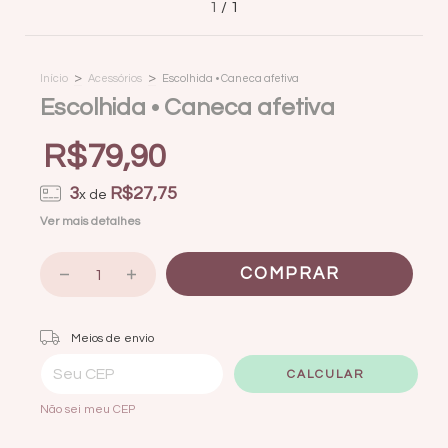
1
/
1
>
>
Início
Acessórios
Escolhida • Caneca afetiva
Escolhida • Caneca afetiva
R$79,90
3
R$27,75
x de
Ver mais detalhes
Entregas para o CEP:
ALTERAR CEP
Meios de envio
CALCULAR
Não sei meu CEP