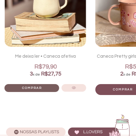
Me deixa ler • Caneca afetiva
Caneca Pretty girls
R$79,90
R$5
3
R$27,75
2
R
x de
x de
COMPRAR