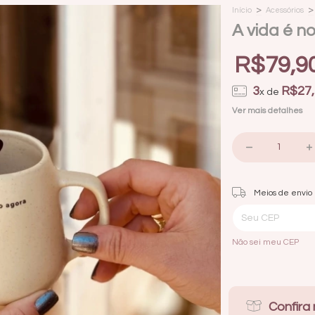
>
>
Início
Acessórios
A vida é n
R$79,9
3
R$27,
x de
Ver mais detalhes
Entregas para o CEP:
Meios de envio
Não sei meu CEP
Confira