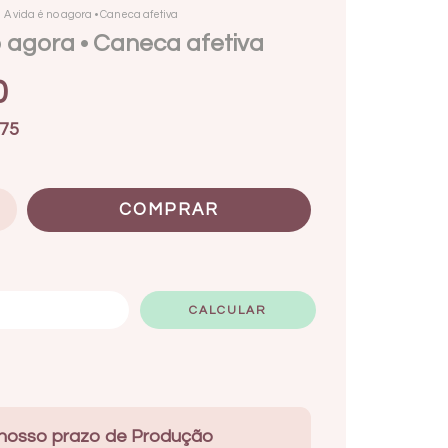
A vida é no agora • Caneca afetiva
o agora • Caneca afetiva
0
75
ALTERAR CEP
CALCULAR
 nosso prazo de Produção