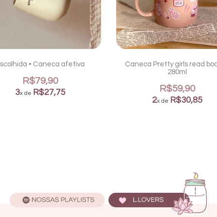
scolhida • Caneca afetiva
Caneca Pretty girls read boo
280ml
R$79,90
R$59,90
3
R$27,75
x de
2
R$30,85
x de