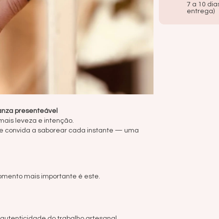
7 a 10 dia
entrega)
anza presenteável
ais leveza e intenção.
 te convida a saborear cada instante — uma
omento mais importante é este.
autenticidade do trabalho artesanal.