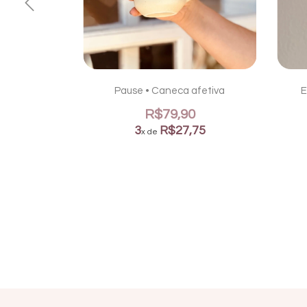
s preto
Pause • Caneca afetiva
E
0
R$79,90
05
3
R$27,75
x de