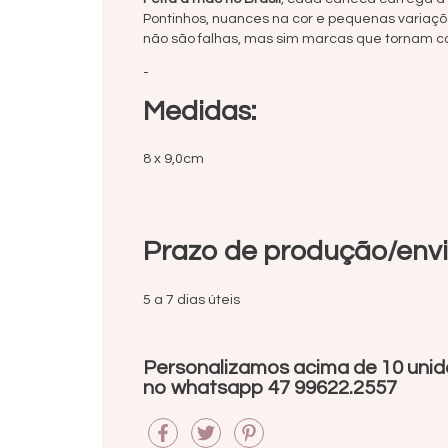
Pontinhos, nuances na cor e pequenas variaç
não são falhas, mas sim marcas que tornam c
-
Medidas:
8 x 9,0cm
Prazo de produção/envi
5 a 7 dias úteis
Personalizamos acima de 10 uni
no whatsapp 47 99622.2557