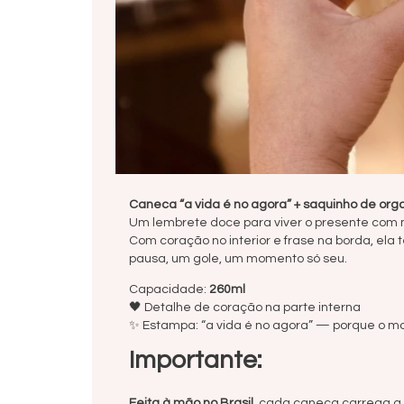
Caneca “a vida é no agora”
+ saquinho de org
Um lembrete doce para viver o presente com m
Com coração no interior e frase na borda, ela
pausa, um gole, um momento só seu.
Capacidade:
260ml
🖤 Detalhe de coração na parte interna
✨ Estampa: “a vida é no agora” — porque o m
Importante:
Feita à mão no Brasil
, cada caneca carrega a 