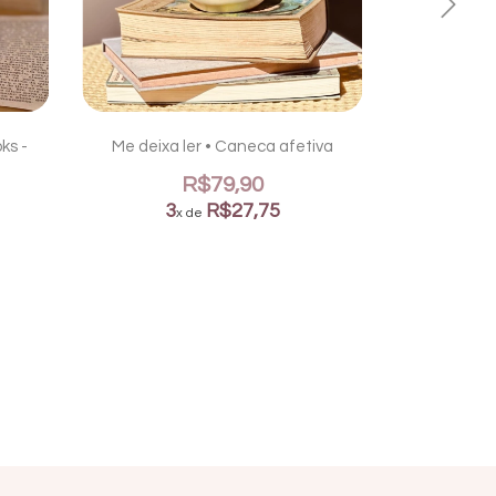
ks -
Me deixa ler • Caneca afetiva
Chá, Livr
R$79,90
3
R$27,75
x de
3