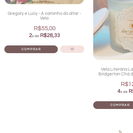
Gregory e Lucy - A caminho do altar -
Vela
R$55,00
2
R$28,33
x de
Vela Literária 
Bridgerton Chá d
18
R$12
4
R
x de