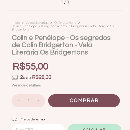
1
/
1
>
>
>
Início
Velas Literárias
Os Bridgertons
Colin e Penélope - Os segredos de Colin Bridgerton - Vela Literária Os
Bridgertons
Colin e Penélope - Os segredos
de Colin Bridgerton - Vela
Literária Os Bridgertons
R$55,00
2
R$28,33
x de
Ver mais detalhes
Entregas para o CEP:
ALTERAR CEP
Meios de envio
CALCULAR