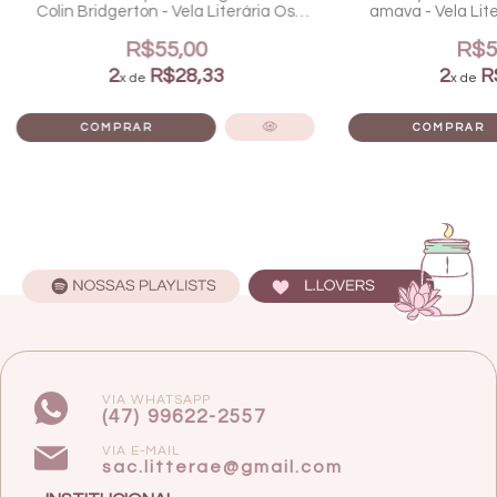
Colin Bridgerton - Vela Literária Os
amava - Vela Lite
Bridgertons
R$55,00
R$5
2
R$28,33
2
R
x de
x de
VIA WHATSAPP
(47) 99622-2557
VIA E-MAIL
sac.litterae@gmail.com