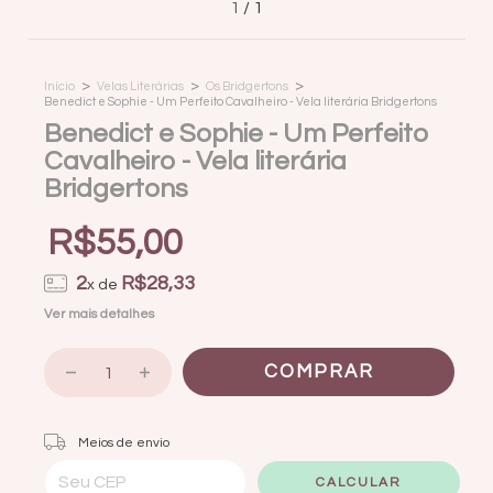
1
/
1
>
>
>
Início
Velas Literárias
Os Bridgertons
Benedict e Sophie - Um Perfeito Cavalheiro - Vela literária Bridgertons
Benedict e Sophie - Um Perfeito
Cavalheiro - Vela literária
Bridgertons
R$55,00
2
R$28,33
x de
Ver mais detalhes
Entregas para o CEP:
ALTERAR CEP
Meios de envio
CALCULAR