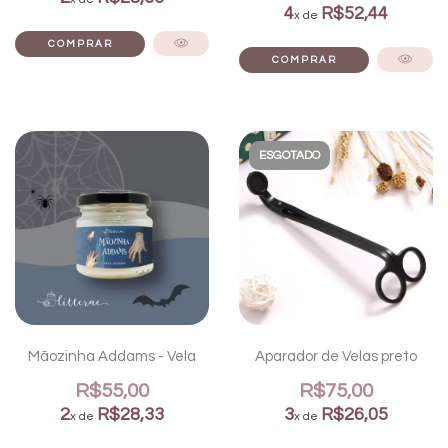
4
R$52,44
x de
ESGOTADO
Mãozinha Addams - Vela
Aparador de Velas preto
R$55,00
R$75,00
2
R$28,33
3
R$26,05
x de
x de