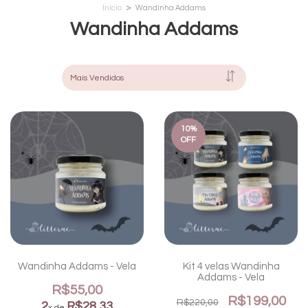
>
Início
Wandinha Addams
Wandinha Addams
10
%
OFF
Wandinha Addams - Vela
Kit 4 velas Wandinha
Addams - Vela
R$55,00
R$199,00
R$220,00
2
R$28,33
x de