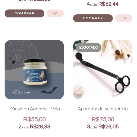
4
R$52,44
x de
ESGOTADO
Mãozinha Addams - Vela
Aparador de Velas preto
R$55,00
R$75,00
2
R$28,33
3
R$26,05
x de
x de