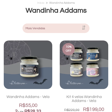
>
Início
Wandinha Addams
Wandinha Addams
10
%
OFF
Wandinha Addams - Vela
Kit 4 velas Wandinha
Addams - Vela
R$55,00
R$199,00
R$220,00
2
R$28,33
x de