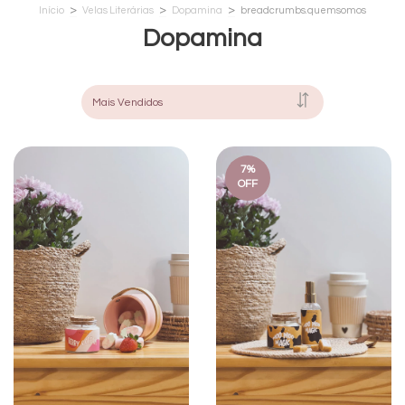
>
>
>
Início
Velas Literárias
Dopamina
breadcrumbs.quemsomos
Dopamina
7
%
OFF