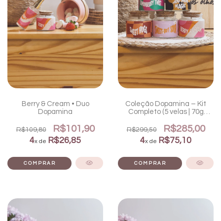
Berry & Cream • Duo
Coleção Dopamina – Kit
Dopamina
Completo (5 velas | 70g
cada)
R$101,90
R$285,00
R$109,80
R$299,50
4
R$26,85
4
R$75,10
x de
x de