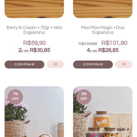
Berry & Cream • 70gr • Vela
Moo Moo Magic • Duo
Dopamina
Dopamina
R$59,90
R$101,90
R$109,80
2
R$30,85
4
R$26,85
x de
x de
7
%
5
%
OFF
OFF