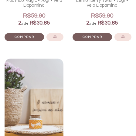
Moo Moo Magic • 70gr • Vela
Lemonberry Twist • 70gr •
Dopamina
Vela Dopamina
R$59,90
R$59,90
2
R$30,85
2
R$30,85
x de
x de