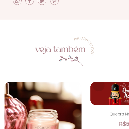
Quebra No
R$5