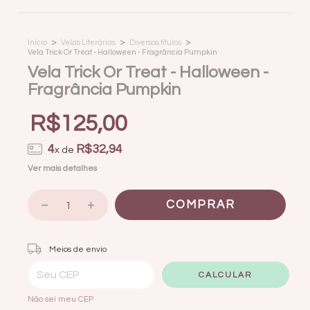
>
>
>
Início
Velas Literárias
Diversos títulos
Vela Trick Or Treat - Halloween - Fragrância Pumpkin
Vela Trick Or Treat - Halloween -
Fragrância Pumpkin
R$125,00
4
R$32,94
x de
Ver mais detalhes
Entregas para o CEP:
ALTERAR CEP
Meios de envio
CALCULAR
Não sei meu CEP