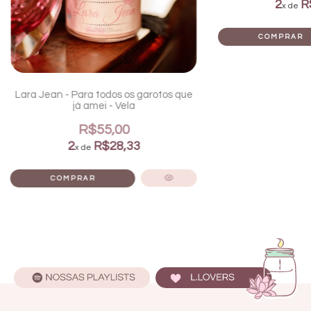
2
R
x de
Lara Jean - Para todos os garotos que
já amei - Vela
R$55,00
2
R$28,33
x de