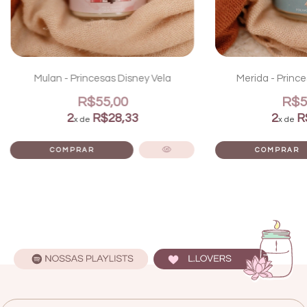
Mulan - Princesas Disney Vela
Merida - Prince
R$55,00
R$5
2
R$28,33
2
R
x de
x de