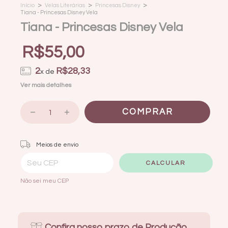
>
>
>
Início
Velas Literárias
Princesas Disney
Tiana - Princesas Disney Vela
Tiana - Princesas Disney Vela
R$55,00
2
R$28,33
x de
Ver mais detalhes
Entregas para o CEP:
ALTERAR CEP
Meios de envio
CALCULAR
Não sei meu CEP
Confira nosso prazo de Produção