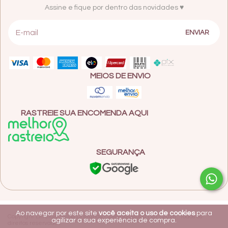
Assine e fique por dentro das novidades ♥
MEIOS DE ENVIO
RASTREIE SUA ENCOMENDA AQUI
SEGURANÇA
Ao navegar por este site
você aceita o uso de cookies
para
Copyright Litterae Velas Literárias - 35649208000110 - 2026. Todos os
agilizar a sua experiência de compra.
direitos reservados.