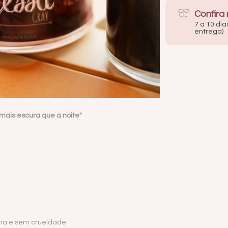
Confira
7 a 10 dia
entrega)
 mais escura que a noite"
ina e sem crueldade