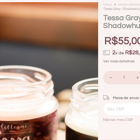
>
Início
Velas Literári
Tessa Gray - Shadowhu
Tessa Gra
Shadowhun
R$55,0
2
R$28,
x de
Ver mais detalhes
Entregas para o CEP:
Meios de envio
Não sei meu CEP