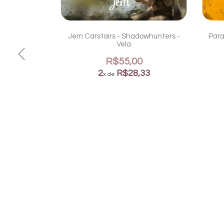
Jem Carstairs - Shadowhunters -
Para
Vela
R$55,00
2
R$28,33
x de
s preto
0
05