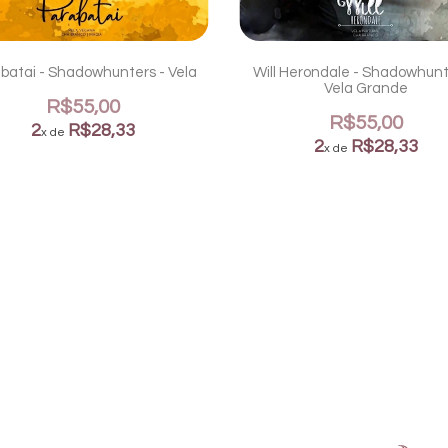
batai - Shadowhunters - Vela
Will Herondale - Shadowhunt
Vela Grande
R$55,00
R$55,00
2
R$28,33
x de
2
R$28,33
x de