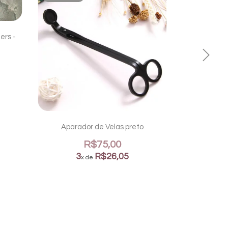
ers -
Jem Carsta
2
Aparador de Velas preto
R$75,00
3
R$26,05
x de