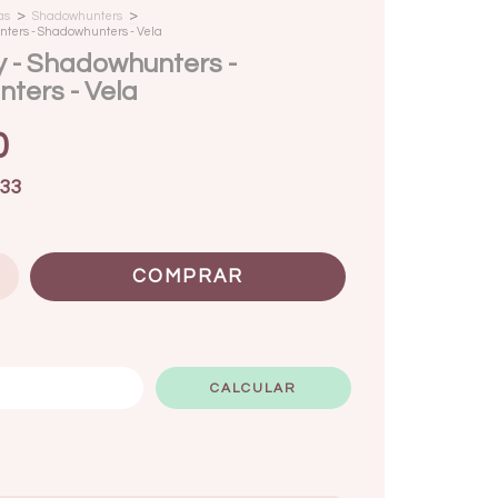
>
>
as
Shadowhunters
nters - Shadowhunters - Vela
y - Shadowhunters -
ters - Vela
0
33
ALTERAR CEP
CALCULAR