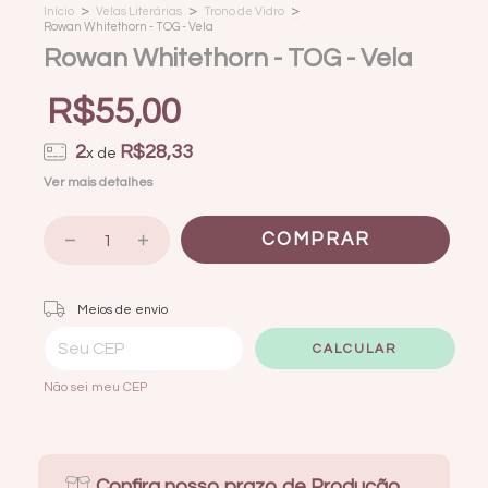
>
>
>
Início
Velas Literárias
Trono de Vidro
Rowan Whitethorn - TOG - Vela
Rowan Whitethorn - TOG - Vela
R$55,00
2
R$28,33
x de
Ver mais detalhes
Entregas para o CEP:
ALTERAR CEP
Meios de envio
CALCULAR
Não sei meu CEP
Confira nosso prazo de Produção