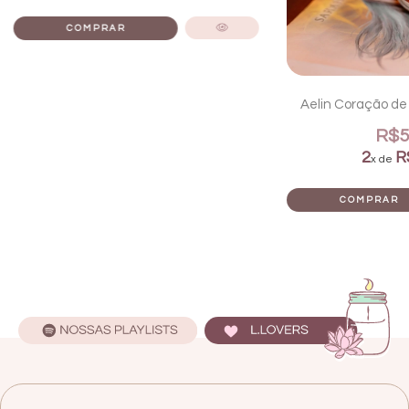
Aelin Coração de 
R$5
2
R
x de