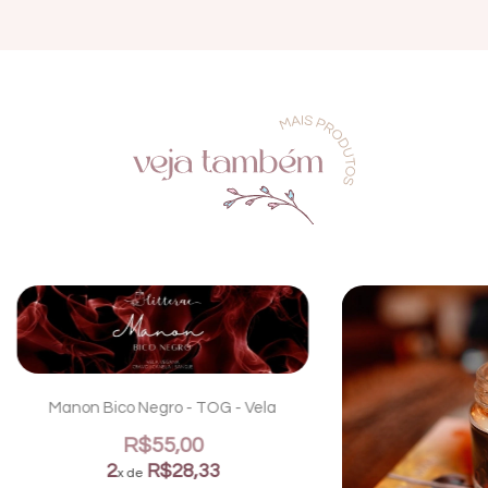
Manon Bico Negro - TOG - Vela
R$55,00
2
R$28,33
x de