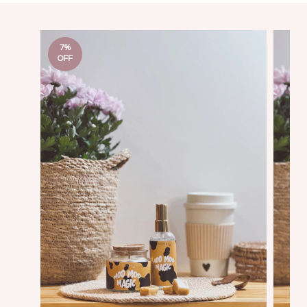
7
%
OFF