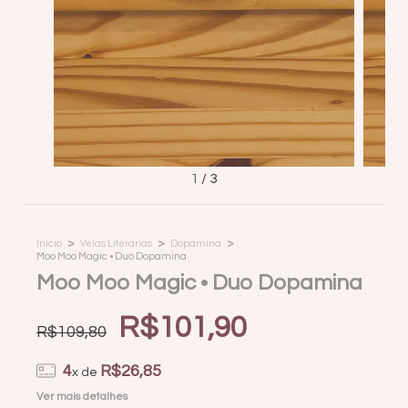
1
/
3
>
>
>
Início
Velas Literárias
Dopamina
Moo Moo Magic • Duo Dopamina
Moo Moo Magic • Duo Dopamina
R$101,90
R$109,80
4
R$26,85
x de
Ver mais detalhes