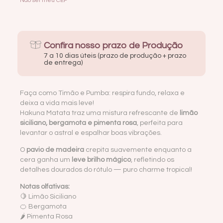
Não sei meu CEP
Confira nosso prazo de Produção
7 a 10 dias úteis (prazo de produção + prazo
de entrega)
Faça como Timão e Pumba: respira fundo, relaxa e
deixa a vida mais leve!
Hakuna Matata traz uma mistura refrescante de
limão
siciliano, bergamota e pimenta rosa
, perfeita para
levantar o astral e espalhar boas vibrações.
O
pavio de madeira
crepita suavemente enquanto a
cera ganha um
leve brilho mágico
, refletindo os
detalhes dourados do rótulo — puro charme tropical!
Notas olfativas:
🍋 Limão Siciliano
🍊 Bergamota
🌶 Pimenta Rosa