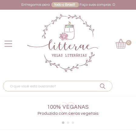
Entregamos para
todo o Brasil!
Faça suas compras :D
0
100% VEGANAS
Produzida com ceras vegetais