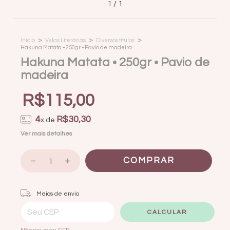
1
/
1
>
>
>
Início
Velas Literárias
Diversos títulos
Hakuna Matata • 250gr • Pavio de madeira
Hakuna Matata • 250gr • Pavio de
madeira
R$115,00
4
R$30,30
x de
Ver mais detalhes
Entregas para o CEP:
ALTERAR CEP
Meios de envio
CALCULAR