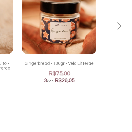
lto -
Gingerbread - 130gr - Vela Litterae
Cookies de
tterae
R$75,00
3
R$26,05
x de
3