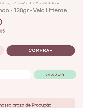
>
Birthday
Chuva Caindo - 130gr - Vela Litterae
do - 130gr - Vela Litterae
0
05
ALTERAR CEP
CALCULAR
 nosso prazo de Produção