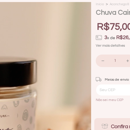
>
Início
Aconchego & 
Chuva Cain
R$75,0
3
R$26,
x de
Ver mais detalhes
Entregas para o CEP:
Meios de envio
Não sei meu CEP
Confira