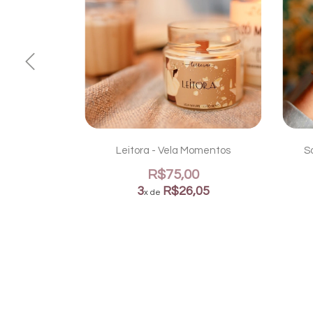
30gr - Vela
Leitora - Vela Momentos
S
R$75,00
0
3
R$26,05
x de
05