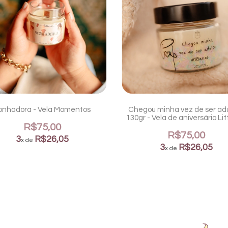
onhadora - Vela Momentos
Chegou minha vez de ser adu
130gr - Vela de aniversário Li
R$75,00
R$75,00
3
R$26,05
x de
3
R$26,05
x de