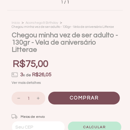
1
/
1
>
>
Início
Aconchego & Birthday
Chegou minha vez de ser adulto - 130gr - Vela de aniversário Litterae
Chegou minha vez de ser adulto -
130gr - Vela de aniversário
Litterae
R$75,00
3
R$26,05
x de
Ver mais detalhes
Entregas para o CEP:
ALTERAR CEP
Meios de envio
CALCULAR