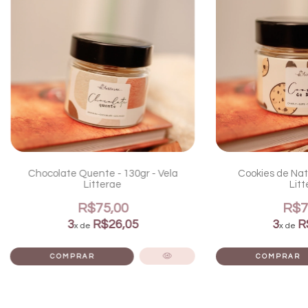
Chocolate Quente - 130gr - Vela
Cookies de Nata
Litterae
Litt
R$75,00
R$7
3
R$26,05
3
R
x de
x de