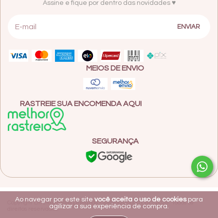
Assine e fique por dentro das novidades ♥
MEIOS DE ENVIO
RASTREIE SUA ENCOMENDA AQUI
SEGURANÇA
Ao navegar por este site
você aceita o uso de cookies
para
Copyright Litterae Velas Literárias - 35649208000110 - 2026. Todos os
agilizar a sua experiência de compra.
direitos reservados.