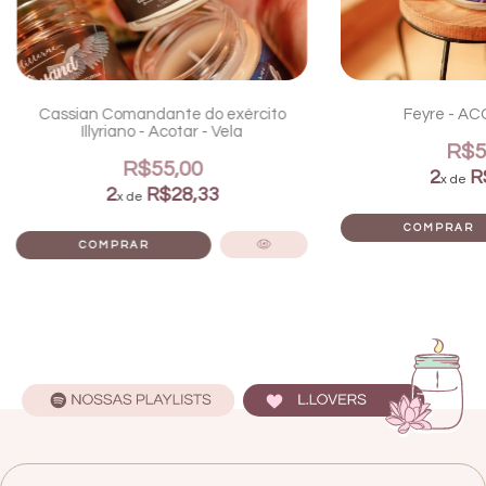
Cassian Comandante do exército
Feyre - AC
Illyriano - Acotar - Vela
R$5
R$55,00
2
R
x de
2
R$28,33
x de