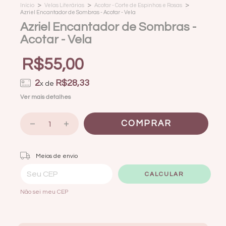
>
>
>
Início
Velas Literárias
Acotar - Corte de Espinhos e Rosas
Azriel Encantador de Sombras - Acotar - Vela
Azriel Encantador de Sombras -
Acotar - Vela
R$55,00
2
R$28,33
x de
Ver mais detalhes
Entregas para o CEP:
ALTERAR CEP
Meios de envio
CALCULAR
Não sei meu CEP